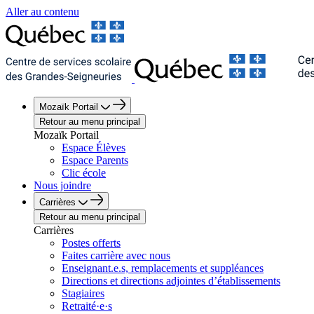
Aller au contenu
Mozaïk Portail
Retour au menu principal
Mozaïk Portail
Espace Élèves
Espace Parents
Clic école
Nous joindre
Carrières
Retour au menu principal
Carrières
Postes offerts
Faites carrière avec nous
Enseignant.e.s, remplacements et suppléances
Directions et directions adjointes d’établissements
Stagiaires
Retraité·e·s