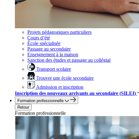
Projets pédagogiques particuliers
Cours d’été
École spécialisée
Passage au secondaire
Enseignement à la maison
Sanction des études et passage au collégial
Transport scolaire
Trouver une école secondaire
Admission et inscription
Inscription des nouveaux arrivants au secondaire (SILEI)
Formation professionnelle
Retour
Formation professionnelle